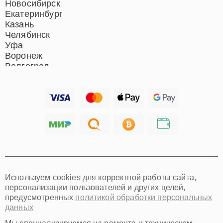
Новосибирск
Екатеринбург
Казань
Челябинск
Уфа
Воронеж
Волгоград
Барнаул
Ижевск
Тольятти
Ярославль
Саратов
Хабаровск
Томск
Тюмень
Иркутск
Самара
Используем cookies для корректной работы сайта,
Омск
персонализации пользователей и других целей,
Красноярск
предусмотренных
политикой обработки персональных
Пермь
данных
Ульяновск