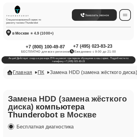
Заказать звонок
Специализированный сервис по
ремонту техники Thunderobot
в Москве
⭐ 4.9 (1000+)
+7 (495) 023-83-23
+7 (800) 100-49-87
БЕСПЛАТНО для всех регионов
Ежедневно с 9:00 до 21:00
Акция! Действует скидка в размере 25% на ремонт при первом обращении в наш сервис. Подробности по
телефону +7 (495) 023-83-23
Главная
ПК
Замена HDD (замена жёсткого диска
Замена HDD (замена жёсткого
диска)
компьютера
Thunderobot
в Москве
Бесплатная диагностика