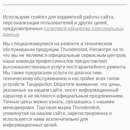
Тюмень
Иркутск
Самара
Используем cookies для корректной работы сайта,
Омск
персонализации пользователей и других целей,
Красноярск
предусмотренных
политикой обработки персональных
Пермь
данных
Ульяновск
Киров
Мы специализируемся на ремонте и техническом
Архангельск
обслуживании продукции Thunderobot. Несмотря на то
Астрахань
что мы не являемся официальным сервисным центром,
наша команда профессионалов предоставляет
Белгород
высококачественные услуги постгарантийного ремонта.
Благовещенск
Мы также предлагаем услуги по диагностике,
Брянск
техническому обслуживанию и настройке всех типов
Владивосток
устройств Тандеробот. Обратите внимание, что цены,
Владикавказ
указанные на нашем сайте, носят информационный
Владимир
характер и не являются официальным предложением.
Волжский
Точные цены можно узнать, связавшись с нашими
Вологда
менеджерами. Торговая марка Thunderobot,
Грозный
упомянутая на нашем сайте, зарегистрирована и
Иваново
используется нами исключительно для
Йошкар-Ола
информационных целей.
Калининград