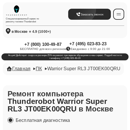
Заказать звонок
Специализированный сервис по
ремонту техники Thunderobot
в Москве
⭐ 4.9 (1000+)
+7 (495) 023-83-23
+7 (800) 100-49-87
БЕСПЛАТНО для всех регионов
Ежедневно с 9:00 до 21:00
Акция! Действует скидка в размере 25% на ремонт при первом обращении в наш сервис. Подробности по
телефону +7 (495) 023-83-23
Главная
ПК
Warrior Super RL3 JT00EK00QRU
Ремонт компьютера
Thunderobot Warrior Super
RL3 JT00EK00QRU
в Москве
Бесплатная диагностика