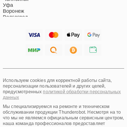
Уфа
Воронеж
Волгоград
Барнаул
Ижевск
Тольятти
Ярославль
Саратов
Хабаровск
Томск
Тюмень
Иркутск
Самара
Используем cookies для корректной работы сайта,
Омск
персонализации пользователей и других целей,
Красноярск
предусмотренных
политикой обработки персональных
Пермь
данных
Ульяновск
Киров
Мы специализируемся на ремонте и техническом
Архангельск
обслуживании продукции Thunderobot. Несмотря на то
Астрахань
что мы не являемся официальным сервисным центром,
наша команда профессионалов предоставляет
Белгород