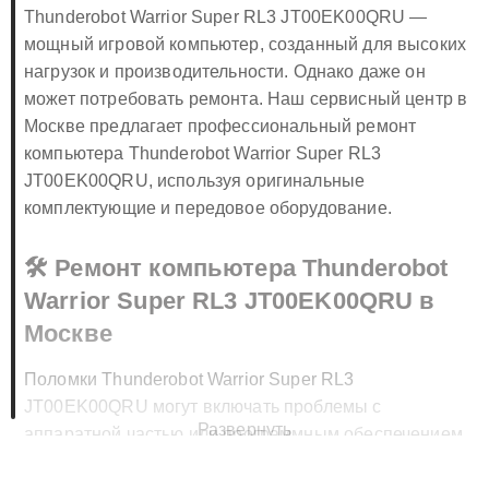
Thunderobot Warrior Super RL3 JT00EK00QRU —
мощный игровой компьютер, созданный для высоких
нагрузок и производительности. Однако даже он
может потребовать ремонта. Наш сервисный центр в
Москве предлагает профессиональный ремонт
компьютера Thunderobot Warrior Super RL3
JT00EK00QRU, используя оригинальные
комплектующие и передовое оборудование.
🛠️ Ремонт компьютера Thunderobot
Warrior Super RL3 JT00EK00QRU в
Москве
Поломки Thunderobot Warrior Super RL3
JT00EK00QRU могут включать проблемы с
Развернуть
аппаратной частью или программным обеспечением.
Наши мастера выполняют ремонт компьютера
Thunderobot Warrior Super RL3 JT00EK00QRU в