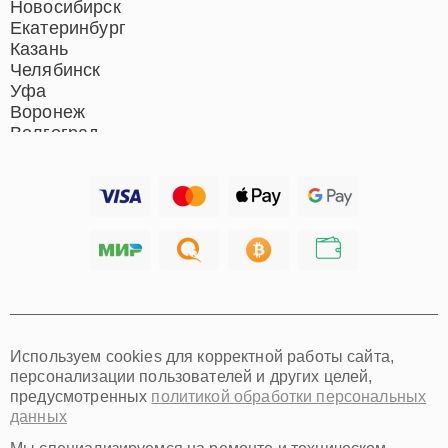
Новосибирск
Екатеринбург
Казань
Челябинск
Уфа
Воронеж
Волгоград
Барнаул
Ижевск
Тольятти
Ярославль
Саратов
Хабаровск
Томск
Тюмень
Иркутск
Самара
Используем cookies для корректной работы сайта,
Омск
персонализации пользователей и других целей,
Красноярск
предусмотренных
политикой обработки персональных
Пермь
данных
Ульяновск