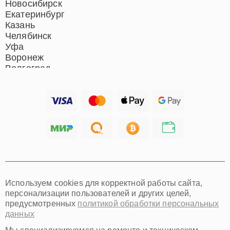
Новосибирск
Екатеринбург
Казань
Челябинск
Уфа
Воронеж
Волгоград
Барнаул
Ижевск
Тольятти
Ярославль
Саратов
Хабаровск
Томск
Тюмень
Иркутск
Самара
Используем cookies для корректной работы сайта,
Омск
персонализации пользователей и других целей,
Красноярск
предусмотренных
политикой обработки персональных
Пермь
данных
Ульяновск