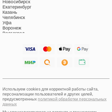
Новосибирск
Екатеринбург
Казань
Челябинск
Уфа
Воронеж
Волгоград
Барнаул
Ижевск
Тольятти
Ярославль
Саратов
Хабаровск
Томск
Тюмень
Иркутск
Самара
Используем cookies для корректной работы сайта,
Омск
персонализации пользователей и других целей,
Красноярск
предусмотренных
политикой обработки персональных
Пермь
данных
Ульяновск