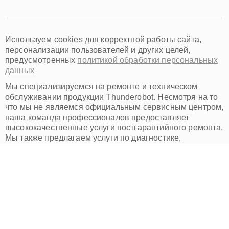
Томск
Тюмень
Иркутск
Самара
Используем cookies для корректной работы сайта,
Омск
персонализации пользователей и других целей,
Красноярск
предусмотренных
политикой обработки персональных
Пермь
данных
Ульяновск
Киров
Мы специализируемся на ремонте и техническом
Архангельск
обслуживании продукции Thunderobot. Несмотря на то
Астрахань
что мы не являемся официальным сервисным центром,
наша команда профессионалов предоставляет
Белгород
высококачественные услуги постгарантийного ремонта.
Благовещенск
Мы также предлагаем услуги по диагностике,
Брянск
техническому обслуживанию и настройке всех типов
Владивосток
устройств Тандеробот. Обратите внимание, что цены,
Цены
Гарантии
Владикавказ
указанные на нашем сайте, носят информационный
Владимир
характер и не являются официальным предложением.
Доставка
Отзывы
Волжский
Точные цены можно узнать, связавшись с нашими
Вологда
менеджерами. Торговая марка Thunderobot,
Контакты
О компании
Грозный
упомянутая на нашем сайте, зарегистрирована и
Иваново
используется нами исключительно для
Корпоративным клиентам
Йошкар-Ола