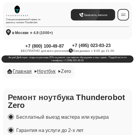
Заказать звонок
Специализированный сервис по
ремонту техники Thunderobot
в Москве
⭐ 4.9 (1000+)
+7 (495) 023-83-23
+7 (800) 100-49-87
БЕСПЛАТНО для всех регионов
Ежедневно с 9:00 до 21:00
Акция! Действует скидка в размере 25% на ремонт при первом обращении в наш сервис. Подробности по
телефону +7 (495) 023-83-23
Главная
Ноутбук
Zero
Ремонт ноутбука
Thunderobot
Zero
Бесплатный выезд мастера или курьера
Гарантия на услуги до 2-х лет