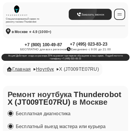
Заказать звонок
Специализированный сервис по
ремонту техники Thunderobot
в Москве
⭐ 4.9 (1000+)
+7 (495) 023-83-23
+7 (800) 100-49-87
БЕСПЛАТНО для всех регионов
Ежедневно с 9:00 до 21:00
Акция! Действует скидка в размере 25% на ремонт при первом обращении в наш сервис. Подробности по
телефону +7 (495) 023-83-23
Главная
Ноутбук
X (JT009TE07RU)
Ремонт ноутбука
Thunderobot
X (JT009TE07RU)
в Москве
Бесплатная диагностика
Бесплатный выезд мастера или курьера