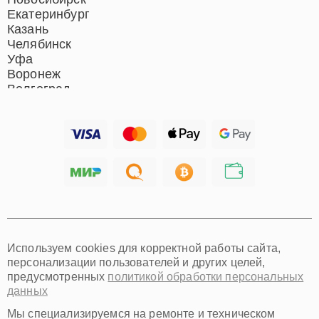
Новосибирск
Екатеринбург
Казань
Челябинск
Уфа
Воронеж
Волгоград
Барнаул
Ижевск
Тольятти
Ярославль
Саратов
Хабаровск
Томск
Тюмень
Иркутск
Самара
Используем cookies для корректной работы сайта,
Омск
персонализации пользователей и других целей,
Красноярск
предусмотренных
политикой обработки персональных
Пермь
данных
Ульяновск
Киров
Мы специализируемся на ремонте и техническом