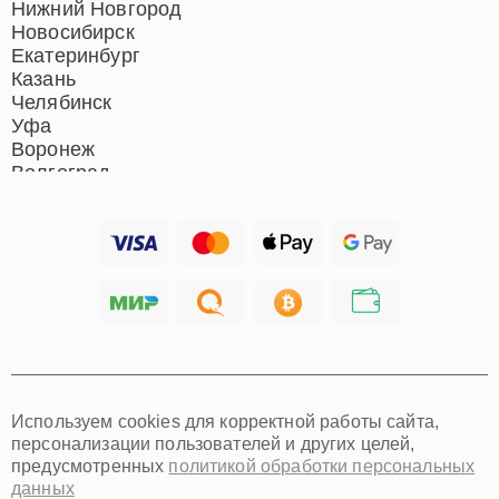
Ростов-на-Дону
Нижний Новгород
Новосибирск
Екатеринбург
Казань
Челябинск
Уфа
Воронеж
Волгоград
Барнаул
Ижевск
Тольятти
Ярославль
Саратов
Хабаровск
Томск
Тюмень
Иркутск
Самара
Используем cookies для корректной работы сайта,
Омск
персонализации пользователей и других целей,
Красноярск
предусмотренных
политикой обработки персональных
Пермь