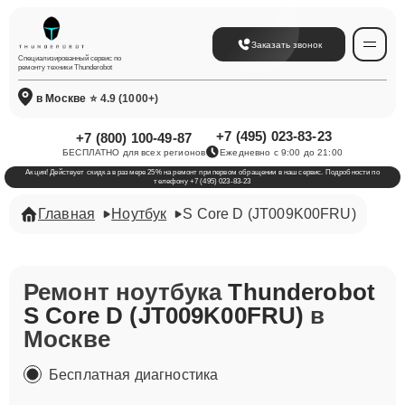
Заказать звонок
Специализированный сервис по
ремонту техники Thunderobot
в Москве
⭐ 4.9 (1000+)
+7 (495) 023-83-23
+7 (800) 100-49-87
БЕСПЛАТНО для всех регионов
Ежедневно с 9:00 до 21:00
Акция! Действует скидка в размере 25% на ремонт при первом обращении в наш сервис. Подробности по
телефону +7 (495) 023-83-23
Главная
Ноутбук
S Core D (JT009K00FRU)
Ремонт ноутбука
Thunderobot
S Core D (JT009K00FRU)
в
Москве
Бесплатная диагностика