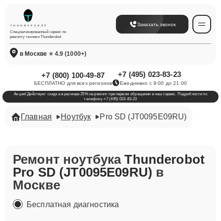
Заказать звонок
Специализированный сервис по
ремонту техники Thunderobot
в Москве
⭐ 4.9 (1000+)
+7 (495) 023-83-23
+7 (800) 100-49-87
БЕСПЛАТНО для всех регионов
Ежедневно с 9:00 до 21:00
Акция! Действует скидка в размере 25% на ремонт при первом обращении в наш сервис. Подробности по
телефону +7 (495) 023-83-23
Главная
Ноутбук
Pro SD (JT0095E09RU)
Ремонт ноутбука
Thunderobot
Pro SD (JT0095E09RU)
в
Москве
Бесплатная диагностика