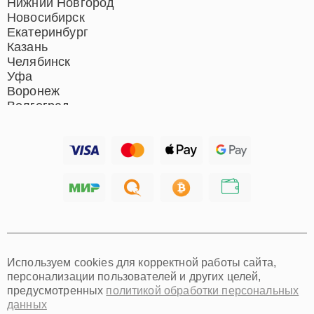
Ростов-на-Дону
Нижний Новгород
Новосибирск
Екатеринбург
Казань
Челябинск
Уфа
Воронеж
Волгоград
Барнаул
Ижевск
Тольятти
Ярославль
Саратов
Хабаровск
Томск
Тюмень
Иркутск
Самара
Используем cookies для корректной работы сайта,
Омск
персонализации пользователей и других целей,
Красноярск
предусмотренных
политикой обработки персональных
Пермь