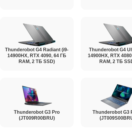
Ремонт шим-контроллера
Ремонт южного моста
Thunderobot G4 Radiant (i9-
Thunderobot G4 Ult
Ремонт USB порта
14900HX, RTX 4090, 64 ГБ
14900HX, RTX 4080
RAM, 2 ТБ SSD)
RAM, 2 ТБ SS
Ремонт тачпада
Ремонт звуковой карты
Thunderobot G3 Pro
Thunderobot G3 
(JT009R00BRU)
(JT009S00BR
Ремонт микрофона