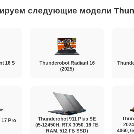
ируем следующие модели
Thun
от 110 минут
от 70 минут
от 50 минут
nt 16 S
Thunderobot Radiant 16
Thunde
(2025)
от 60 минут
от 90 минут
Thun
Thunderobot 911 Plus SE
 17 Pro
2024
(i5-12450H, RTX 3050, 16 ГБ
4060, 
RAM, 512 ГБ SSD)