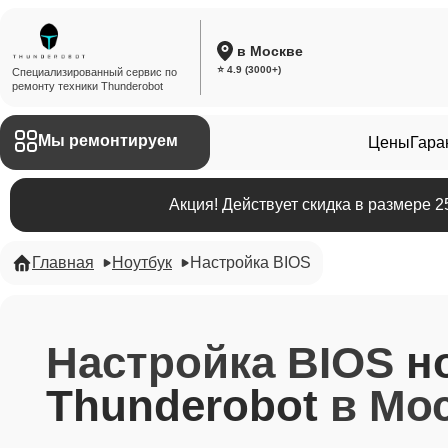
в Москве
⭐ 4.9 (3000+)
Специализированный сервис по
ремонту техники Thunderobot
Мы ремонтируем
Цены
Гара
Акция! Действует скидка в размере 
Главная
Ноутбук
Настройка BIOS
Настройка BIOS
н
Thunderobot
в Мо