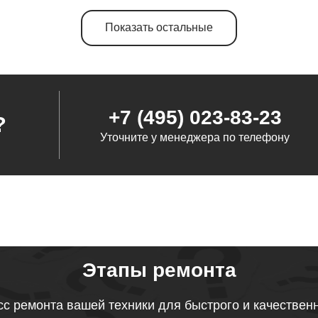
Показать остальные
от 40 минут
от 70 минут
+7 (495) 023-83-23
?
Уточните у менеджера по телефону
от 70 минут
от 70 минут
от 60 минут
Этапы ремонта
с ремонта вашей техники для быстрого и качествен