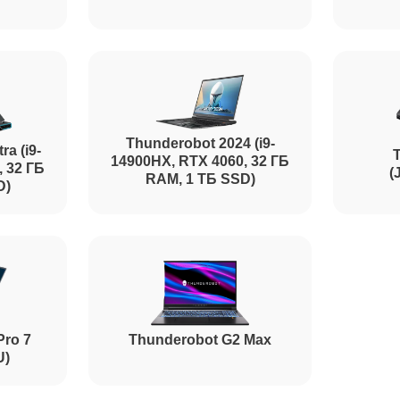
от 60 минут
от 120 минут
Thunderobot 2024 (i9-
от 110 минут
ra (i9-
14900HX, RTX 4060, 32 ГБ
, 32 ГБ
(
RAM, 1 ТБ SSD)
D)
от 50 минут
от 100 минут
Pro 7
Thunderobot G2 Max
U)
от 50 минут