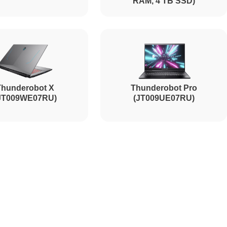
RAM, 4 ТБ SSD)
2700
2750
Thunderobot X
Thunderobot Pro
1595
JT009WE07RU)
(JT009UE07RU)
1130
1595
2600