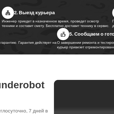
от 70 минут
2. Выезд курьера
Инженер приедет в назначенное время, проведет осмотр
от 90 минут
техники и составит смету. Бесплатно доставит технику в сервис.
5. Сообщаем о гот
арантию. Гарантия действует на
О завершении ремонта и тестиро
от 60 минут
курьер привезет отремонтированн
от 60 минут
underobot
от 110 минут
от 60 минут
лосуточно, 7 дней в