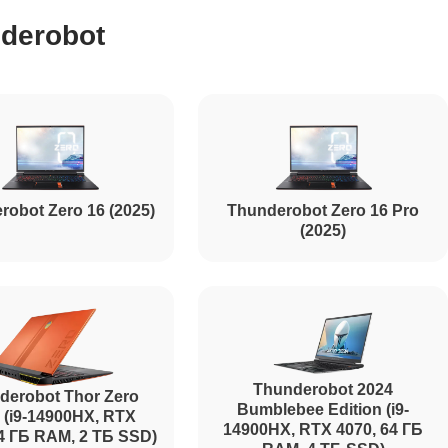
derobot
1500
1170
robot Zero 16 (2025)
Thunderobot Zero 16 Pro
1620
(2025)
1045
1260
Thunderobot 2024
derobot Thor Zero
Bumblebee Edition (i9-
 (i9-14900HX, RTX
14900HX, RTX 4070, 64 ГБ
64 ГБ RAM, 2 ТБ SSD)