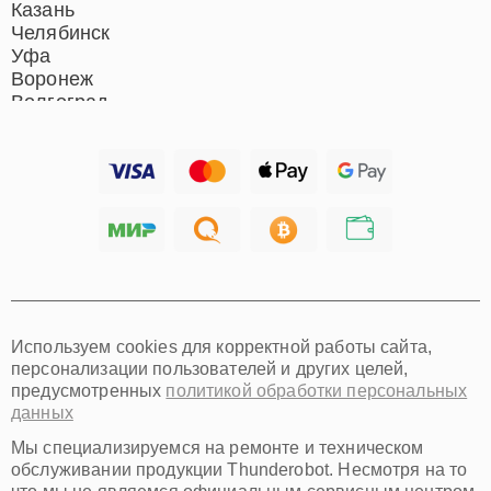
Екатеринбург
Казань
Челябинск
Уфа
Воронеж
Волгоград
Барнаул
Ижевск
Тольятти
Ярославль
Саратов
Хабаровск
Томск
Тюмень
Иркутск
Самара
Используем cookies для корректной работы сайта,
Омск
персонализации пользователей и других целей,
Красноярск
предусмотренных
политикой обработки персональных
Пермь
данных
Ульяновск
Киров
Мы специализируемся на ремонте и техническом