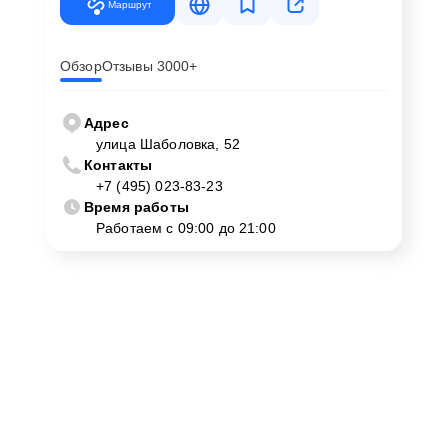
Использование сертифицированных запчастей;
Маршрут
Консультации по эксплуатации и уходу за
ноутбуком.
Обзор
Отзывы 3000+
Для записи на ремонт звоните по телефону +7 (495)
023-83-23 или посетите наш сервисный центр по
Адрес
адресу улица Шаболовка, 52. Мы оперативно
улица Шаболовка, 52
Контакты
выполним ремонт ноутбука Thunderobot MT Pro D в
+7 (495) 023-83-23
Москве.
Время работы
Работаем с 09:00 до 21:00