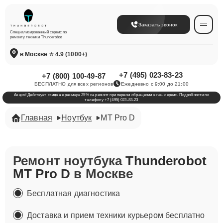
Заказать звонок
Специализированный сервис по
ремонту техники Thunderobot
в Москве
⭐ 4.9 (1000+)
+7 (495) 023-83-23
+7 (800) 100-49-87
БЕСПЛАТНО для всех регионов
Ежедневно с 9:00 до 21:00
Акция! Действует скидка в размере 25% на ремонт при первом обращении в наш сервис. Подробности по
телефону +7 (495) 023-83-23
Главная
Ноутбук
MT Pro D
Ремонт ноутбука
Thunderobot
MT Pro D
в Москве
Бесплатная диагностика
Доставка и прием техники курьером бесплатно