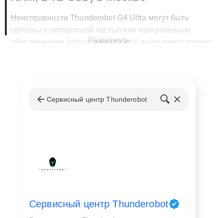
Неисправности Thunderobot G4 Ultra могут быть
связаны с аппаратной частью или программным
Развернуть
обеспечением. Наши специалисты выполняют ремонт
ноутбука Thunderobot G4 Ultra (i9-14900HX, RTX 4080,
32 ГБ RAM, 2 ТБ SSD) в Москве, устраняя такие
проблемы, как:
Перегрев или неисправность системы
Сервисный центр Thunderobot
охлаждения;
Проблемы с видеокартой RTX 4080 или
процессором;
Неисправность дисплея или портов;
Сбои в работе операционной системы.
Мы проводим тщательную диагностику, чтобы точно
выявить причину неисправности, и согласовываем с
Сервисный центр Thunderobot
вами этапы ремонта, обеспечивая прозрачность.