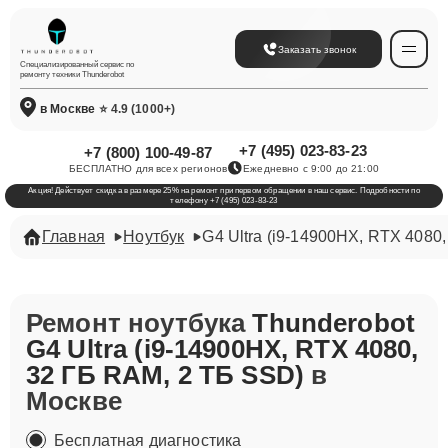
Заказать звонок
Специализированный сервис по
ремонту техники Thunderobot
в Москве
⭐ 4.9 (1000+)
+7 (495) 023-83-23
+7 (800) 100-49-87
БЕСПЛАТНО для всех регионов
Ежедневно с 9:00 до 21:00
Акция! Действует скидка в размере 25% на ремонт при первом обращении в наш сервис. Подробности по
телефону +7 (495) 023-83-23
Главная
Ноутбук
G4 Ultra (i9-14900HX, RTX 4080
Ремонт ноутбука
Thunderobot
G4 Ultra (i9-14900HX, RTX 4080,
32 ГБ RAM, 2 ТБ SSD)
в
Москве
Бесплатная диагностика