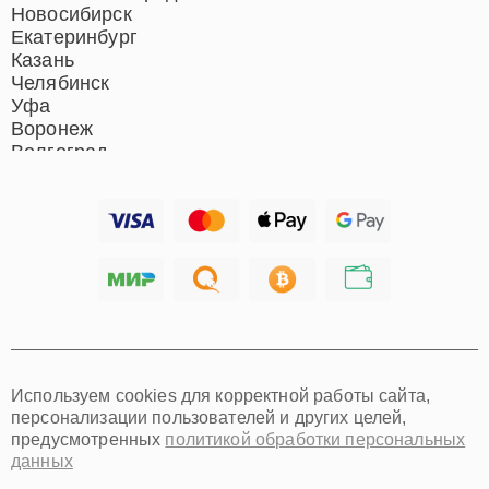
Нижний Новгород
Новосибирск
Екатеринбург
Казань
Челябинск
Уфа
Воронеж
Волгоград
Барнаул
Ижевск
Тольятти
Ярославль
Саратов
Хабаровск
Томск
Тюмень
Иркутск
Самара
Используем cookies для корректной работы сайта,
Омск
персонализации пользователей и других целей,
Красноярск
предусмотренных
политикой обработки персональных
Пермь
данных