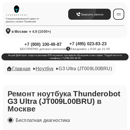
Заказать звонок
Специализированный сервис по
ремонту техники Thunderobot
в Москве
⭐ 4.9 (1000+)
+7 (495) 023-83-23
+7 (800) 100-49-87
БЕСПЛАТНО для всех регионов
Ежедневно с 9:00 до 21:00
Акция! Действует скидка в размере 25% на ремонт при первом обращении в наш сервис. Подробности по
телефону +7 (495) 023-83-23
Главная
Ноутбук
G3 Ultra (JT009L00BRU)
Ремонт ноутбука
Thunderobot
G3 Ultra (JT009L00BRU)
в
Москве
Бесплатная диагностика