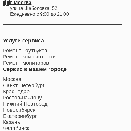
профессиональный подход к решению любых задач.
г. Москва
Наши двери всегда открыты для жителей Москвы, и
улица Шаболовка, 52
Ежедневно с 9:00 до 21:00
мы стремимся обеспечить лучший сервис для каждого
обратившегося.
Услуги сервиса
Ремонт ноутбуков
Ремонт компьютеров
Ремонт мониторов
Сервис в Вашем городе
Москва
Санкт-Петербург
Краснодар
Ростов-на-Дону
Нижний Новгород
Новосибирск
Екатеринбург
Казань
Челябинск