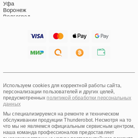
Уфа
Воронеж
Волгоград
Барнаул
Ижевск
Тольятти
Ярославль
Саратов
Хабаровск
Томск
Тюмень
Иркутск
Самара
Используем cookies для корректной работы сайта,
Омск
персонализации пользователей и других целей,
Красноярск
предусмотренных
политикой обработки персональных
Пермь
данных
Ульяновск
Киров
Мы специализируемся на ремонте и техническом
Архангельск
обслуживании продукции Thunderobot. Несмотря на то
Астрахань
что мы не являемся официальным сервисным центром,
наша команда профессионалов предоставляет
Белгород