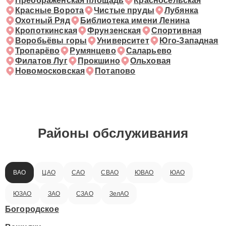
Бульвар Рокоссовского
Черкизовская
Преображенская площадь
Красносельская
Красные Ворота
Чистые пруды
Лубянка
Охотный Ряд
Библиотека имени Ленина
Кропоткинская
Фрунзенская
Спортивная
Воробьёвы горы
Университет
Юго-Западная
Тропарёво
Румянцево
Саларьево
Филатов Луг
Прокшино
Ольховая
Новомосковская
Потапово
Районы обслуживания
ВАО
ЦАО
САО
СВАО
ЮВАО
ЮАО
ЮЗАО
ЗАО
СЗАО
ЗелАО
Богородское