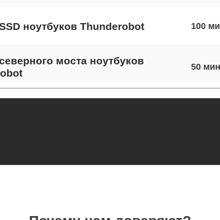
SSD ноутбуков Thunderobot
100
северного моста ноутбуков
50
obot
экрана ноутбуков Thunderobot
90
 шлейфа матрицы ноутбуков
110
obot
термопасты ноутбуков Thunderobot
80