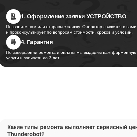
1. Оформление заявки УСТРОЙСТВО
Ремонт 
Thunder
Позвоните нам или отправьте заявку. Оператор свяжется с вами
и проконсультирует по вопросам стоимости, сроков и условий.
4. Гарантия
Ремонт 
Thunder
По завершении ремонта и оплаты мы выдадим вам фирменную г
услуги и запчасти до 3 лет.
Ремонт 
Thunder
Настрой
Ремонт 
Какие типы ремонта выполняет сервисный це
Thunder
Thunderobot?