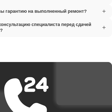
вы гарантию на выполненный ремонт?
от 1620
консультацию специалиста перед сдачей
т?
от 1170
от 1500
от 3700
от 1950