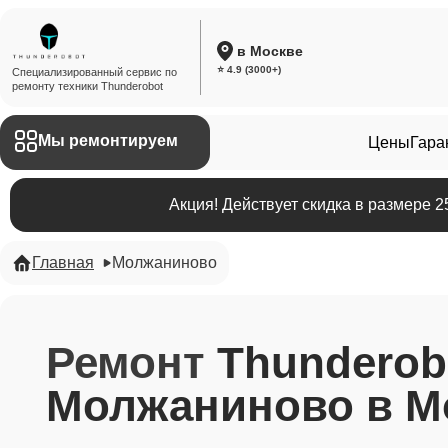
в Москве
⭐ 4.9 (3000+)
Специализированный сервис по
ремонту техники Thunderobot
Мы ремонтируем
Цены
Гара
Акция! Действует скидка в размере 
Главная
Молжаниново
Ремонт
Thunderob
Молжаниново в М