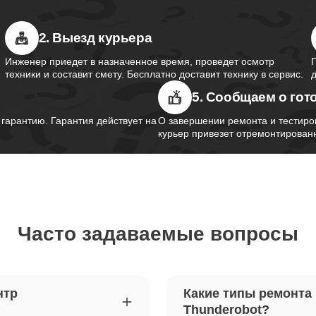
2. Выезд курьера
южного моста ноутбуков
100
obot
Инженер приедет в назначенное время, проведет осмотр
техники и составит смету. Бесплатно доставит технику в сервис.
5. Сообщаем о гот
контроллера питания ноутбуков
70
obot
арантию. Гарантия действует на
О завершении ремонта и тестиро
курьер привезет отремонтированн
шим-контроллера ноутбуков
40
obot
Часто задаваемые вопросы
ка Wi-Fi ноутбуков Thunderobot
50
петель крышки ноутбуков
60
нтр
Какие типы ремонта
obot
Thunderobot?