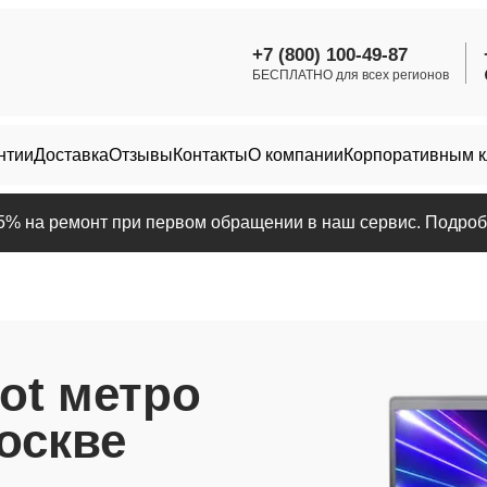
+7 (800) 100-49-87
БЕСПЛАТНО для всех регионов
нтии
Доставка
Отзывы
Контакты
О компании
Корпоративным 
25% на ремонт при первом обращении в наш сервис. Подробн
ot метро
оскве