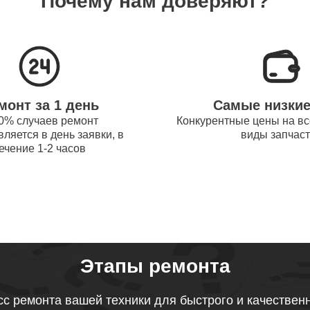
Почему нам доверяют?
системы охлаждения ноутбуков
110
obot
процессора ноутбуков Thunderobot
70
монт за 1 день
Самые низки
оперативной памяти ноутбуков
0% случаев ремонт
Конкурентные цены на вс
50
ляется в день заявки, в
виды запчас
obot
ечение 1-2 часов
микрофона ноутбуков Thunderobot
60
звуковой карты ноутбуков
60
obot
Этапы ремонта
тачпада ноутбуков Thunderobot
с ремонта вашей техники для быстрого и качествен
100