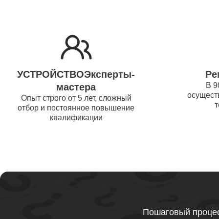
Ремонт 
Thunder
Ремонт 
УСТРОЙСТВОЭксперты-
Ре
Ремонт 
В 9
мастера
осуществ
Thunder
Опыт строго от 5 лет, сложный
т
отбор и постоянное повышение
квалификации
Ремонт 
Ремонт 
Thunder
Ремонт 
Пошаговый процес