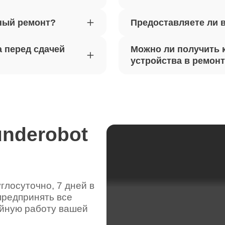
ный ремонт?
Предоставляете ли 
вебкамеры ноутбуков Thunderobot
60
 перед сдачей
Можно ли получить 
ка драйверов ноутбуков
устройства в ремон
90
obot
жесткого диска ноутбуков
60
obot
underobot
цепей питания ноутбуков
80
obot
лосуточно, 7 дней в
предпринять все
видеокарты ноутбуков Thunderobot
110
ойную работу вашей