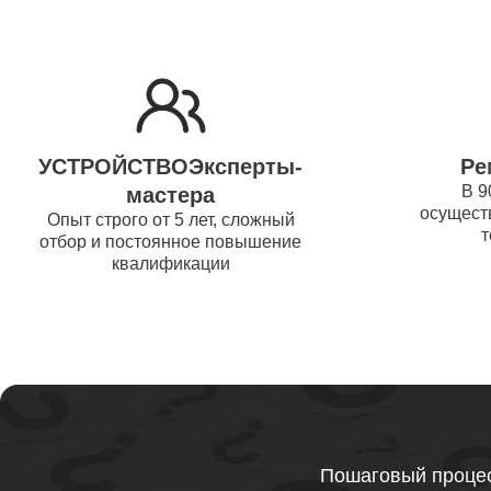
Ремонт 
Thunder
Ремонт 
УСТРОЙСТВОЭксперты-
Ре
Ремонт 
В 9
мастера
осуществ
Thunder
Опыт строго от 5 лет, сложный
т
отбор и постоянное повышение
квалификации
Ремонт 
Ремонт 
Thunder
Ремонт 
Пошаговый процес