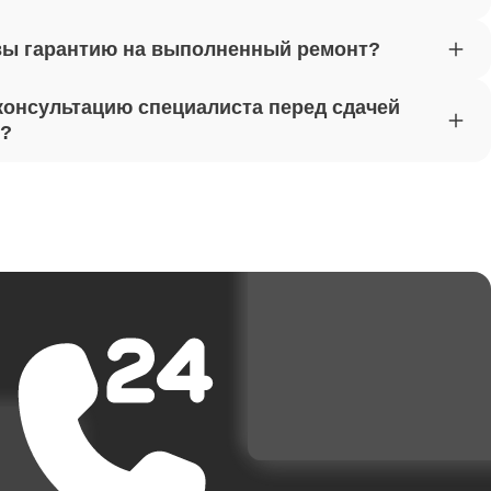
вы гарантию на выполненный ремонт?
от 1620
консультацию специалиста перед сдачей
т?
от 1170
от 1500
от 3700
от 1950