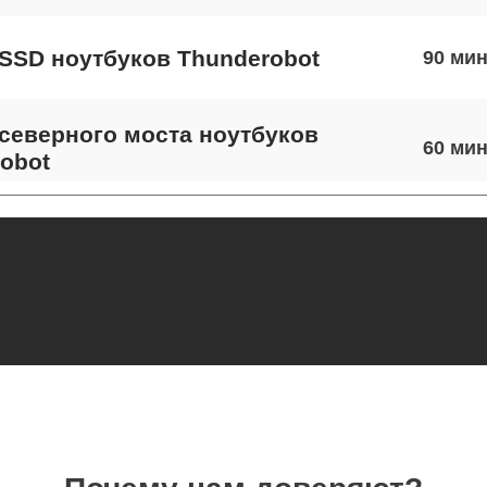
SSD ноутбуков Thunderobot
90
северного моста ноутбуков
60
obot
экрана ноутбуков Thunderobot
90
 шлейфа матрицы ноутбуков
50
obot
термопасты ноутбуков Thunderobot
70