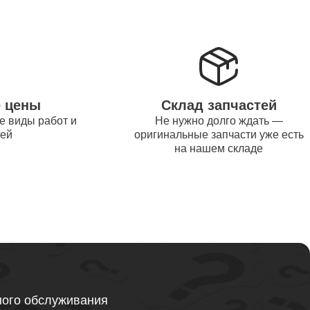
от 1200
от 1500
е цены
Склад запчастей
е виды работ и
Не нужно долго ждать —
от 995
тей
оригинальные запчасти уже есть
на нашем складе
от 2600
от 1595
ного обслуживания
от 1130