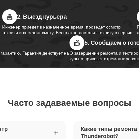
2. Выезд курьера
южного моста ноутбуков
110
obot
Инженер приедет в назначенное время, проведет осмотр
техники и составит смету. Бесплатно доставит технику в сервис.
5. Сообщаем о гот
контроллера питания ноутбуков
50
obot
арантию. Гарантия действует на
О завершении ремонта и тестиро
курьер привезет отремонтированн
шим-контроллера ноутбуков
100
obot
Часто задаваемые вопросы
ка Wi-Fi ноутбуков Thunderobot
90
петель крышки ноутбуков
90
нтр
Какие типы ремонта
obot
Thunderobot?