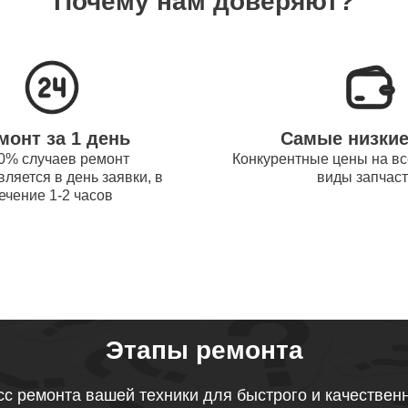
Почему нам доверяют?
системы охлаждения ноутбуков
70
obot
процессора ноутбуков Thunderobot
50
монт за 1 день
Самые низки
оперативной памяти ноутбуков
0% случаев ремонт
Конкурентные цены на вс
80
ляется в день заявки, в
виды запчас
obot
ечение 1-2 часов
микрофона ноутбуков Thunderobot
100
звуковой карты ноутбуков
50
obot
Этапы ремонта
тачпада ноутбуков Thunderobot
с ремонта вашей техники для быстрого и качествен
70