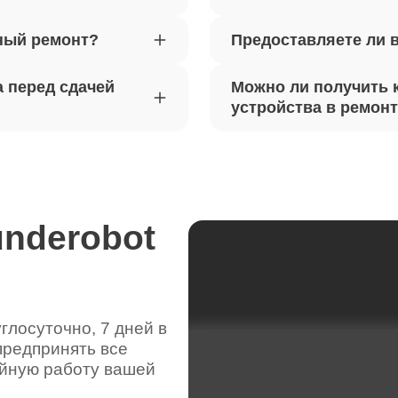
ный ремонт?
Предоставляете ли 
вебкамеры ноутбуков Thunderobot
50
 перед сдачей
Можно ли получить 
ка драйверов ноутбуков
устройства в ремон
40
obot
жесткого диска ноутбуков
50
obot
underobot
цепей питания ноутбуков
100
obot
лосуточно, 7 дней в
предпринять все
видеокарты ноутбуков Thunderobot
110
ойную работу вашей