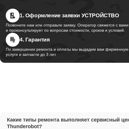
1. Оформление заявки УСТРОЙСТВО
Ремонт 
Thunder
Позвоните нам или отправьте заявку. Оператор свяжется с вами
и проконсультирует по вопросам стоимости, сроков и условий.
4. Гарантия
Ремонт 
Thunder
По завершении ремонта и оплаты мы выдадим вам фирменную г
услуги и запчасти до 3 лет.
Ремонт 
Thunder
Настрой
Ремонт 
Какие типы ремонта выполняет сервисный це
Thunder
Thunderobot?