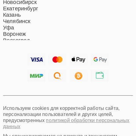
Новосибирск
Екатеринбург
Казань
Челябинск
Уфа
Воронеж
Волгоград
Барнаул
Ижевск
Тольятти
Ярославль
Саратов
Хабаровск
Томск
Тюмень
Иркутск
Самара
Используем cookies для корректной работы сайта,
Омск
персонализации пользователей и других целей,
Красноярск
предусмотренных
политикой обработки персональных
Пермь
данных
Ульяновск