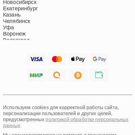
Новосибирск
Екатеринбург
Казань
Челябинск
Уфа
Воронеж
Волгоград
Барнаул
Ижевск
Тольятти
Ярославль
Саратов
Хабаровск
Томск
Тюмень
Иркутск
Самара
Используем cookies для корректной работы сайта,
Омск
персонализации пользователей и других целей,
Красноярск
предусмотренных
политикой обработки персональных
Пермь
данных
Ульяновск