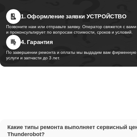
1. Оформление заявки УСТРОЙСТВО
Ремонт 
Thunder
Позвоните нам или отправьте заявку. Оператор свяжется с вами
и проконсультирует по вопросам стоимости, сроков и условий.
4. Гарантия
Ремонт 
Thunder
По завершении ремонта и оплаты мы выдадим вам фирменную г
услуги и запчасти до 3 лет.
Ремонт 
Thunder
Настрой
Ремонт 
Какие типы ремонта выполняет сервисный це
Thunder
Thunderobot?