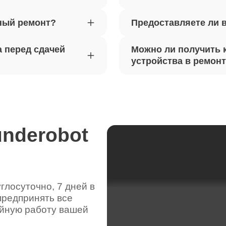
ный ремонт?
Предоставляете ли 
вебкамеры ноутбуков Thunderobot
100
 перед сдачей
Можно ли получить 
ка драйверов ноутбуков
устройства в ремон
60
obot
жесткого диска ноутбуков
50
obot
underobot
цепей питания ноутбуков
90
obot
лосуточно, 7 дней в
предпринять все
видеокарты ноутбуков Thunderobot
120
ойную работу вашей