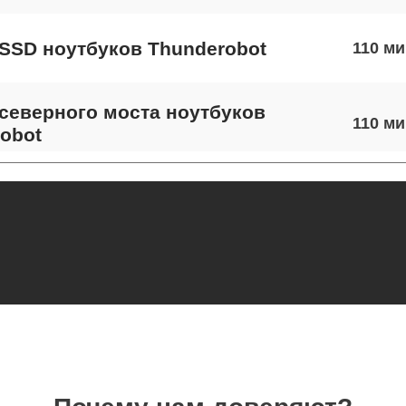
SSD ноутбуков Thunderobot
110
северного моста ноутбуков
110
obot
экрана ноутбуков Thunderobot
70
 шлейфа матрицы ноутбуков
110
obot
термопасты ноутбуков Thunderobot
90