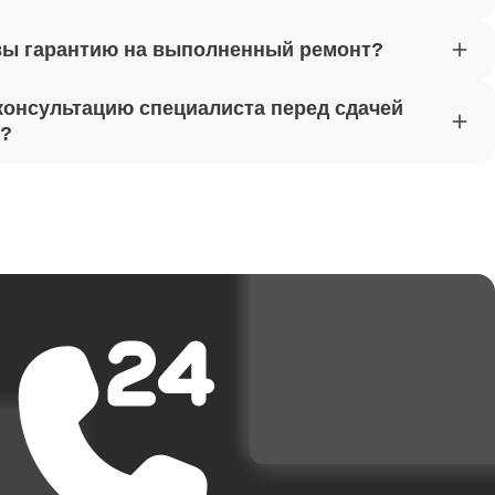
вы гарантию на выполненный ремонт?
от 1620
консультацию специалиста перед сдачей
т?
от 1170
от 1500
от 3700
от 1950