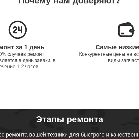
Почему нам доверяют?
системы охлаждения ноутбуков
110
obot
процессора ноутбуков Thunderobot
60
монт за 1 день
Самые низки
оперативной памяти ноутбуков
0% случаев ремонт
Конкурентные цены на вс
90
ляется в день заявки, в
виды запчас
obot
ечение 1-2 часов
микрофона ноутбуков Thunderobot
100
звуковой карты ноутбуков
60
obot
Этапы ремонта
тачпада ноутбуков Thunderobot
с ремонта вашей техники для быстрого и качествен
70