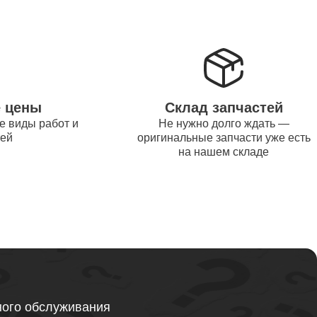
от 1200
от 1500
е цены
Склад запчастей
е виды работ и
Не нужно долго ждать —
от 995
тей
оригинальные запчасти уже есть
на нашем складе
от 2600
от 1595
ного обслуживания
от 1130