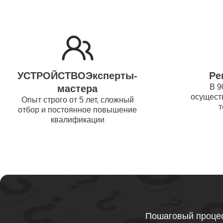
Ремонт 
Thunder
Ремонт 
УСТРОЙСТВОЭксперты-
Ре
Ремонт 
В 9
мастера
осуществ
Thunder
Опыт строго от 5 лет, сложный
т
отбор и постоянное повышение
квалификации
Ремонт 
Ремонт 
Thunder
Ремонт 
Пошаговый процес