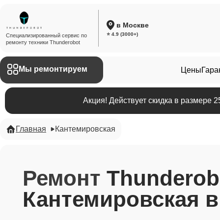
в Москве
⭐ 4.9 (3000+)
Специализированный сервис по
ремонту техники Thunderobot
Мы ремонтируем
Цены
Гара
Акция! Действует скидка в размере 
Главная
Кантемировская
Ремонт
Thunderob
Кантемировская в