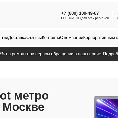
+7 (800) 100-49-87
БЕСПЛАТНО для всех регионов
нтии
Доставка
Отзывы
Контакты
О компании
Корпоративным 
25% на ремонт при первом обращении в наш сервис. Подробн
ot метро
 Москве