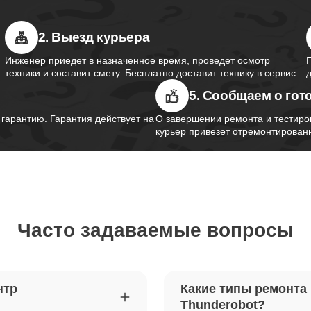
2. Выезд курьера
южного моста ноутбуков
120
obot
Инженер приедет в назначенное время, проведет осмотр
техники и составит смету. Бесплатно доставит технику в сервис.
5. Сообщаем о гот
контроллера питания ноутбуков
110
obot
арантию. Гарантия действует на
О завершении ремонта и тестиро
курьер привезет отремонтированн
шим-контроллера ноутбуков
110
obot
Часто задаваемые вопросы
ка Wi-Fi ноутбуков Thunderobot
120
петель крышки ноутбуков
60
нтр
Какие типы ремонта
obot
Thunderobot?