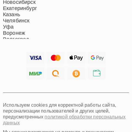
Новосибирск
Екатеринбург
Казань
Челябинск
Уфа
Воронеж
Волгоград
Барнаул
Ижевск
Тольятти
Ярославль
Саратов
Хабаровск
Томск
Тюмень
Иркутск
Самара
Используем cookies для корректной работы сайта,
Омск
персонализации пользователей и других целей,
Красноярск
предусмотренных
политикой обработки персональных
Пермь
данных
Ульяновск