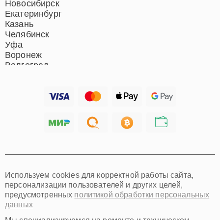
Новосибирск
Екатеринбург
Казань
Челябинск
Уфа
Воронеж
Волгоград
Барнаул
Ижевск
Тольятти
Ярославль
Саратов
Хабаровск
Томск
Тюмень
Иркутск
Самара
Используем cookies для корректной работы сайта,
Омск
персонализации пользователей и других целей,
Красноярск
предусмотренных
политикой обработки персональных
Пермь
данных
Ульяновск