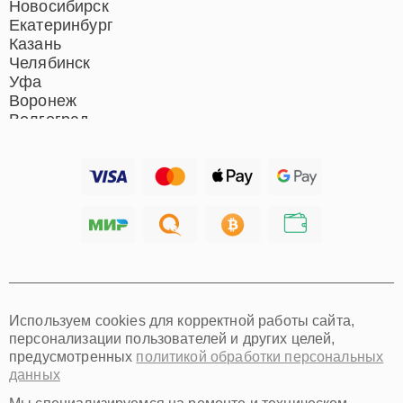
Новосибирск
Екатеринбург
Казань
Челябинск
Уфа
Воронеж
Волгоград
Барнаул
Ижевск
Тольятти
Ярославль
Саратов
Хабаровск
Томск
Тюмень
Иркутск
Самара
Используем cookies для корректной работы сайта,
Омск
персонализации пользователей и других целей,
Красноярск
предусмотренных
политикой обработки персональных
Пермь
данных
Ульяновск