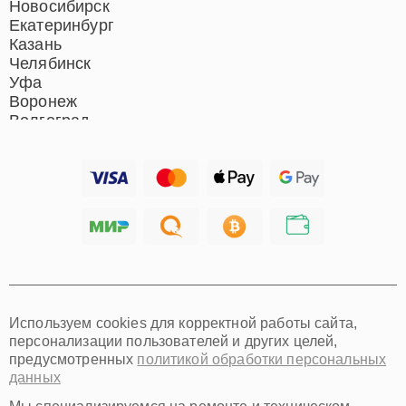
Новосибирск
Екатеринбург
Казань
Челябинск
Уфа
Воронеж
Волгоград
Барнаул
Ижевск
Тольятти
Ярославль
Саратов
Хабаровск
Томск
Тюмень
Иркутск
Самара
Используем cookies для корректной работы сайта,
Омск
персонализации пользователей и других целей,
Красноярск
предусмотренных
политикой обработки персональных
Пермь
данных
Ульяновск