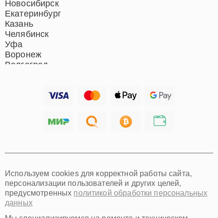
Новосибирск
Екатеринбург
Казань
Челябинск
Уфа
Воронеж
Волгоград
Барнаул
Ижевск
Тольятти
Ярославль
Саратов
Хабаровск
Томск
Тюмень
Иркутск
Самара
Используем cookies для корректной работы сайта,
Омск
персонализации пользователей и других целей,
Красноярск
предусмотренных
политикой обработки персональных
Пермь
данных
Ульяновск