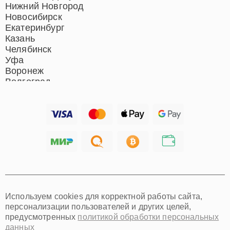
Нижний Новгород
Новосибирск
Екатеринбург
Казань
Челябинск
Уфа
Воронеж
Волгоград
Барнаул
Ижевск
Тольятти
Ярославль
Саратов
Хабаровск
Томск
Тюмень
Иркутск
Самара
Используем cookies для корректной работы сайта,
Омск
персонализации пользователей и других целей,
Красноярск
предусмотренных
политикой обработки персональных
Пермь
данных