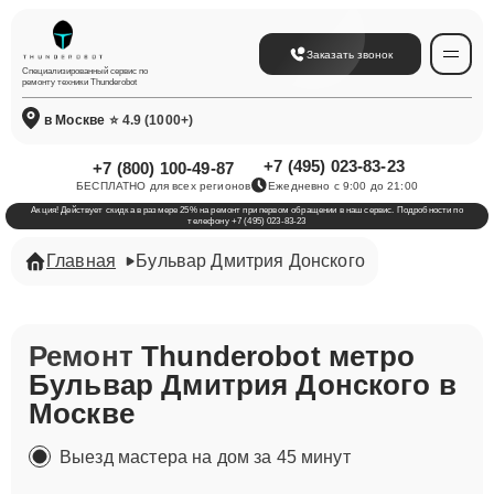
Заказать звонок
Специализированный сервис по
ремонту техники Thunderobot
в Москве
⭐ 4.9 (1000+)
+7 (495) 023-83-23
+7 (800) 100-49-87
БЕСПЛАТНО для всех регионов
Ежедневно с 9:00 до 21:00
Акция! Действует скидка в размере 25% на ремонт при первом обращении в наш сервис. Подробности по
телефону +7 (495) 023-83-23
Главная
Бульвар Дмитрия Донского
Ремонт
Thunderobot метро
Бульвар Дмитрия Донского в
Москве
Выезд мастера на дом за 45 минут