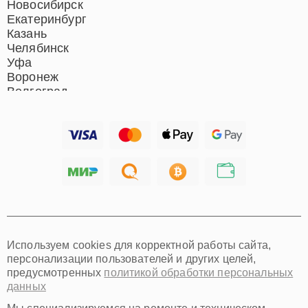
Новосибирск
Екатеринбург
Казань
Челябинск
Уфа
Воронеж
Волгоград
Барнаул
Ижевск
Тольятти
Ярославль
Саратов
Хабаровск
Томск
Тюмень
Иркутск
Самара
Используем cookies для корректной работы сайта,
Омск
персонализации пользователей и других целей,
Красноярск
предусмотренных
политикой обработки персональных
Пермь
данных
Ульяновск