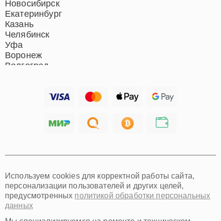
Новосибирск
Екатеринбург
Казань
Челябинск
Уфа
Воронеж
Волгоград
Барнаул
Ижевск
Тольятти
Ярославль
Саратов
Хабаровск
Томск
Тюмень
Иркутск
Самара
Используем cookies для корректной работы сайта,
Омск
персонализации пользователей и других целей,
Красноярск
предусмотренных
политикой обработки персональных
Пермь
данных
Ульяновск