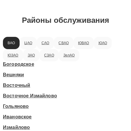
Районы обслуживания
ВАО
ЦАО
САО
СВАО
ЮВАО
ЮАО
ЮЗАО
ЗАО
СЗАО
ЗелАО
Богородское
Вешняки
Восточный
Восточное Измайлово
Гольяново
Ивановское
Измайлово