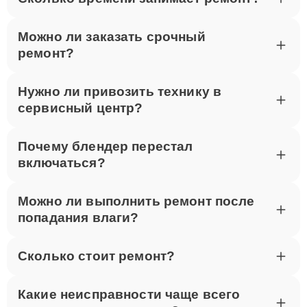
ноутбуками.
Можно ли заказать срочный
Для записи на ремонт звоните по телефону +7 (495)
ремонт?
023-83-23 или посетите наш сервисный центр по
адресу улица Шаболовка, 52. Мы оперативно
выполним ремонт Thunderobot в Москве.
Нужно ли привозить технику в
сервисный центр?
Почему блендер перестал
включаться?
Можно ли выполнить ремонт после
попадания влаги?
Сколько стоит ремонт?
Какие неисправности чаще всего