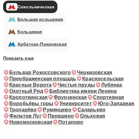
Сокольническая
Большая кольцевая
Кольцевая
Арбатско-Покровская
Показать еще
Бульвар Рокоссовского
Черкизовская
Преображенская площадь
Красносельская
Красные Ворота
Чистые пруды
Лубянка
Охотный Ряд
Библиотека имени Ленина
Кропоткинская
Фрунзенская
Спортивная
Воробьёвы горы
Университет
Юго-Западная
Тропарёво
Румянцево
Саларьево
Филатов Луг
Прокшино
Ольховая
Новомосковская
Потапово